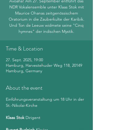
Avoaha! Am 27. September entführt das
NDR Vokalensemble unter Klaas Stok mit
Maurice Ohanas zeitgenössischem
Oratorium in die Zauberkulte der Karibik.
Und Ton de Leeuw widmete seine "Cinq
hymnes" der indischen Mystik.
Time & Location
27. Sept. 2025, 19:00
Hamburg, Harvestehuder Weg 118, 20149
Hamburg, Germany
About the event
Einführungsveranstaltung um 18 Uhr in der 
St.-Nikolai-Kirche
Klaas Stok
 Dirigent
Rupert Burleigh
 Klavier