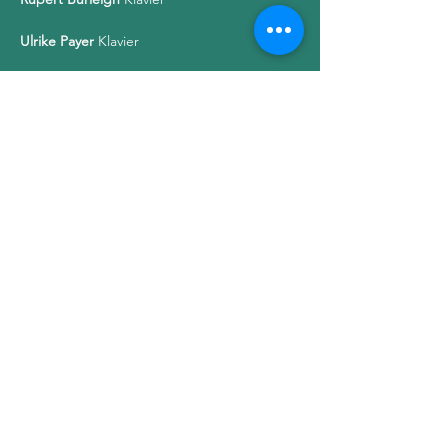
Ulrike Payer
 Klavier
Elbtonal Percussion
 Percussion
Solist:innen des NDR Vokalensembles
Show More
©2023 by Lucy De Butts
imprint