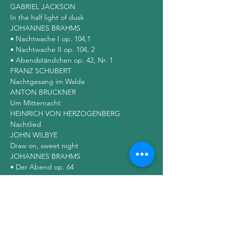
GABRIEL JACKSON

In the half light of dusk

JOHANNES BRAHMS

• Nachtwache I op. 104,1

• Nachtwache II op. 104, 2

• Abendständchen op. 42, Nr. 1

FRANZ SCHUBERT

Nachtgesang im Walde

ANTON BRUCKNER

Um Mitternacht

HEINRICH VON HERZOGENBERG

Nachtlied

JOHN WILBYE

Draw on, sweet night

JOHANNES BRAHMS

• Der Abend op. 64

• O schöne Nacht op. 92

• Abendlied op. 92

• Nächtens op. 112

GUSTAV MAHLER

Um Mitternacht (Arr.: Clytus Gottwald)
