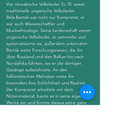
Vier slowakische Volkslieder Sz 70  sowie 
traditionelle ungarische Volkslieder
Béla Bartók war nicht nur Komponist, er 
war auch Wissenschaftler und 
Musikethnologe. Seine Leidenschaft waren 
ungarische Volkslieder, er sammelte und 
systematisierte sie, außerdem unternahm 
Bartók weite Forschungsreisen, die ihn 
über Russland und den Balkan bis nach 
Nordafrika führten, wo er die dortigen 
Gesänge aufzeichnete. An den 
folkloristischen Melodien reizte ihn 
besonders ihre Schlichtheit und Rauheit. 
Der Komponist arbeitete mit dem 
Notenmaterial, baute es in seine eigenen 
Werke ein und formte daraus seine ganz 
eigene Tonsprache.
 Bartók: "Stil aus Knochen und Muskeln" 
Dabei unterschied Béla Bartók drei 
verschiedene Abstraktionsgrade: das 
authentische Rohmaterial, leichte 