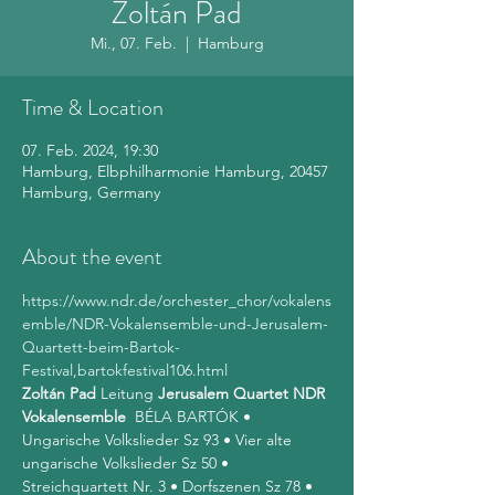
Zoltán Pad
Mi., 07. Feb.
  |  
Hamburg
Time & Location
07. Feb. 2024, 19:30
Hamburg, Elbphilharmonie Hamburg, 20457
Hamburg, Germany
About the event
https://www.ndr.de/orchester_chor/vokalens
emble/NDR-Vokalensemble-und-Jerusalem-
Quartett-beim-Bartok-
Festival,bartokfestival106.html
Zoltán Pad
 Leitung 
Jerusalem Quartet
NDR 
Vokalensemble
  BÉLA BARTÓK • 
Ungarische Volkslieder Sz 93 • Vier alte 
ungarische Volkslieder Sz 50 • 
Streichquartett Nr. 3 • Dorfszenen Sz 78 • 