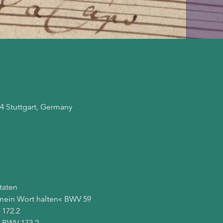
174 Stuttgart, Germany
taten
 mein Wort halten« BWV 59
 172.2
« BWV 173.2